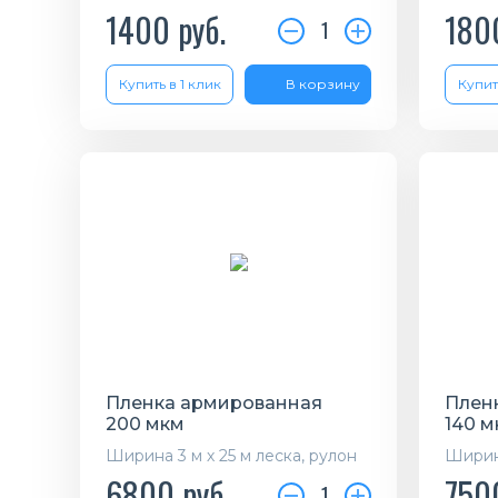
1400
руб.
180
1
Купить в 1 клик
В корзину
Купит
Пленка армированная
Плен
200 мкм
140 м
Ширина 3 м х 25 м леска, рулон
Ширина
6800
руб.
750
1