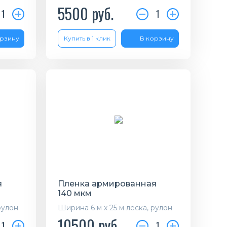
5500
руб.
1
1
орзину
Купить в 1 клик
В корзину
я
Пленка армированная
140 мкм
рулон
Ширина 6 м х 25 м леска, рулон
10500
руб.
1
1