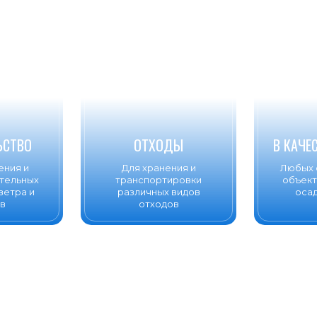
ЬСТВО
ОТХОДЫ
В КАЧЕ
ения и
Для хранения и
Любых 
тельных
транспортировки
объект
ветра и
различных видов
осад
в
отходов