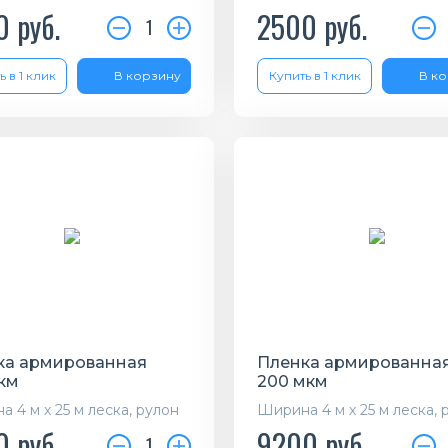
0
руб.
2500
руб.
1
ь в 1 клик
В корзину
Купить в 1 клик
В к
ка армированная
Пленка армированна
км
200 мкм
 4 м х 25 м леска, рулон
Ширина 4 м х 25 м леска, 
0
руб.
9200
руб.
1