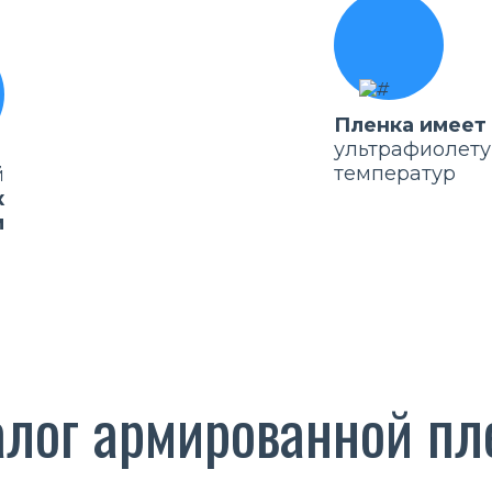
Пленка имеет
ультрафиолету
температур
й
к
м
алог армированной пл