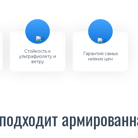
Стойкость к
Гарантия самых
ультрафиолету и
низких цен
ветру
 подходит армированн