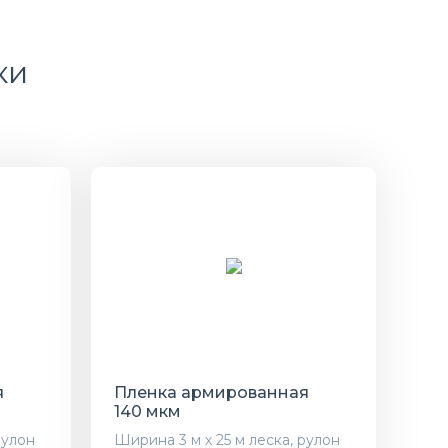
ки
я
Пленка армированная
140 мкм
рулон
Ширина 3 м х 25 м леска, рулон