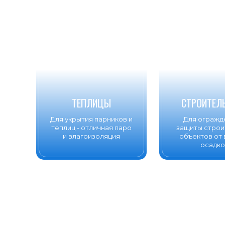
ТЕПЛИЦЫ
СТРОИТЕЛ
Для укрытия парников и
Для огражд
теплиц - отличная паро
защиты строи
и влагоизоляция
объектов от 
осадко