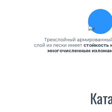
Трехслойный армированны
слой из лески имеет
стойкость 
многочисленным излома
Кат